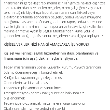
finansmanını gerçekleştirebilmemiz için kliniğimize nakledildiğinizde
sizin tarafınızdan bize iletilen belgeler, bizim çalıştığımız veya sizin
tercih ettiğiniz biyokimya laboratuvarı tarafından fiziksel veya
elektronik ortamda gönderilen belgeler, tedavi ve/veya muayene
olduğunuz hastane tarafından gönderilen rapor, tedavi sürecinde
sizinle ilgilenen hekimlerimizin raporları ve tedaviniz için kullanılan
makinelerimiz
ve Aydın İş Sağlığı Merkezi’nden kurye yolu ile
gönderilen akciğer grafisi sonuç belgeleriniz aracılığıyla
topluyoruz.
KİŞİSEL VERİLERİNİZİ HANGİ AMAÇLARLA İŞLİYORUZ?
Kişisel verilerinizi sağlık hizmetlerinin ifası, planlaması ve
finansmanı için aşağıdaki amaçlarla işliyoruz:
Tedavi masraflarınızın Sosyal Güvenlik Kurumu (“SGK”) tarafından
ödenip ödenmeyeceğini kontrol etmek
Kliniğimize kaydınızın gerçekleştirilmesi
Ödemelerin takibi ve alınması
Tedavinizin planlanması ve yürütülmesi
Transplantasyon (böbrek nakli) süreçleri hakkında sizi
bilgilendirmek
Tedavinizde uygulanacak malzemelerin organizasyonu
Diyaliz seanslarınızın ve tedavinizin takibi