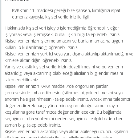
KVKK’nın 11. maddesi gereği bize şahsen, kimliğinizi ispat
etmeniz kaydıyla, kişisel verileriniz ile ilgili;
Hakkınızda kişisel veri işleyip işlemediğimizi öğrenebilir, eğer
işliyorsak veya işlemişsek, buna ilişkin bilgi talep edebilirsiniz.
Kişisel verilerinizin işlenme amacını ve bunların amacına uygun
kullanılıp kullanılmadığı öğrenebilirsiniz.
Kişisel verilerinizin yurt içi veya yurt dışına aktarılıp aktarılmadığını ve
kimlere aktarıldığını öğrenebilirsiniz.
Yanlış ve eksik kişisel verilerinizin düzeltilmesini ve bu verilerin
aktarıldığı veya aktarılmış olabileceği alıcıların bilgilendirilmesini
talep edebilirsiniz.
Kişisel verilerinizin KVKK madde 7’de öngörülen şartlar
çerçevesinde imha edilmesini (silinmesini, yok edilmesini veya
anonim hale getirilmesini) talep edebilirsiniz. Ancak imha talebinizi
değerlendirerek hangi yöntemin uygun olduğu somut olayın
koşullarına göre tarafımızca değerlendirilecektir. Bu bağlamda
seçtiğimiz imha yöntemini neden seçtiğimiz ile ilgili bizden her
zaman bilgi talep edebilirsiniz.
Kişisel verilerinizin aktarıldığı veya aktarılabileceği üçüncü kişilerin
söz konusu imha talebiniz ile ilgili bilgilendirilmesini talep