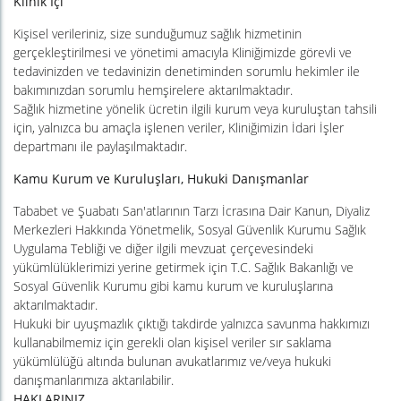
Klinik İçi
Kişisel verileriniz, size sunduğumuz sağlık hizmetinin
gerçekleştirilmesi ve yönetimi amacıyla Kliniğimizde görevli ve
tedavinizden ve tedavinizin denetiminden sorumlu hekimler ile
bakımınızdan sorumlu hemşirelere aktarılmaktadır.
Sağlık hizmetine yönelik ücretin ilgili kurum veya kuruluştan tahsili
için, yalnızca bu amaçla işlenen veriler, Kliniğimizin İdari İşler
departmanı ile paylaşılmaktadır.
Kamu Kurum ve Kuruluşları, Hukuki Danışmanlar
Tababet ve Şuabatı San'atlarının Tarzı İcrasına Dair Kanun, Diyaliz
Merkezleri Hakkında Yönetmelik, Sosyal Güvenlik Kurumu Sağlık
Uygulama Tebliği ve diğer ilgili mevzuat çerçevesindeki
yükümlülüklerimizi yerine getirmek için T.C. Sağlık Bakanlığı ve
Sosyal Güvenlik Kurumu gibi kamu kurum ve kuruluşlarına
aktarılmaktadır.
Hukuki bir uyuşmazlık çıktığı takdirde yalnızca savunma hakkımızı
kullanabilmemiz için gerekli olan kişisel veriler sır saklama
yükümlülüğü altında bulunan avukatlarımız ve/veya hukuki
danışmanlarımıza aktarılabilir.
HAKLARINIZ