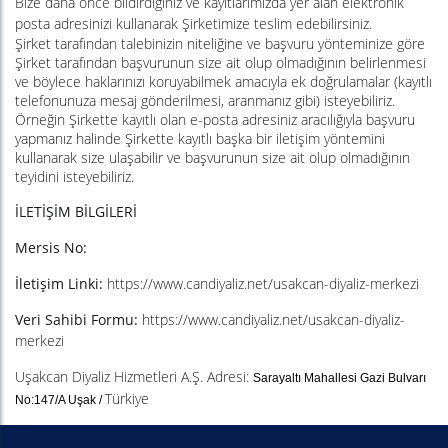
Bize daha önce bildirdiğiniz ve kayıtlarımızda yer alan elektronik
posta adresinizi kullanarak Şirketimize teslim edebilirsiniz.
Şirket tarafından talebinizin niteliğine ve başvuru yönteminize göre
Şirket tarafından başvurunun size ait olup olmadığının belirlenmesi
ve böylece haklarınızı koruyabilmek amacıyla ek doğrulamalar (kayıtlı
telefonunuza mesaj gönderilmesi, aranmanız gibi) isteyebiliriz.
Örneğin Şirkette kayıtlı olan e-posta adresiniz aracılığıyla başvuru
yapmanız halinde Şirkette kayıtlı başka bir iletişim yöntemini
kullanarak size ulaşabilir ve başvurunun size ait olup olmadığının
teyidini isteyebiliriz.
İLETİŞİM BİLGİLERİ
Mersis No:
İletişim Linki:
https://www.candiyaliz.net/usakcan-diyaliz-merkezi
Veri Sahibi Formu:
https://www.candiyaliz.net/usakcan-diyaliz-
merkezi
Uşakcan Diyaliz Hizmetleri A.Ş. Adresi:
Sarayaltı Mahallesi Gazi Bulvarı
Türkiye
No:147/A Uşak /