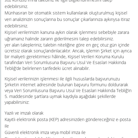
edebilirsiniz.
Münhasıran bir otomatik sistem kullanılarak oluşturulmuş kişisel
veri analizinizin sonuçlarına bu sonuçlar çıkarlarınıza aykırıysa itiraz
edebilirsiniz.
Kişisel verilerinizin kanuna aykırı olarak işlenmesi sebebiyle zarara
uğramanız halinde zararın giderilmesini talep edebilirsiniz.
yer alan talepleriniz, talebin niteliğine göre en geç otuz gün içinde
ücretsiz olarak sonuçlandırılacaktır. Ancak, işlemin Şirket için ayrıca
bir maliyeti gerektirmesi hâlinde, Kişisel Verileri Koruma Kurulu
tarafından Veri Sorumlusuna Başvuru Usul Ve Esaslari Hakkinda
Tebliğ’de belirlenen tarifedeki ücret alınabilir.
Kişisel verilerinizin işlenmesi ile ilgili hususlarda başvurunuzu
Şirketin internet adresinde bulunan başvuru formunu doldurarak
veya Veri Sorumlusuna Başvuru Usul Ve Esaslari Hakkinda Tebliğ’in
5. maddesinde şartlara uymak kaydıyla aşağıdaki şekillerde
yapabilirsiniz:
Yazılı ve imzalı olarak
Kayıtlı elektronik posta (KEP) adresinizden göndereceğiniz e-posta
ile
Güvenli elektronik imza veya mobil imza ile