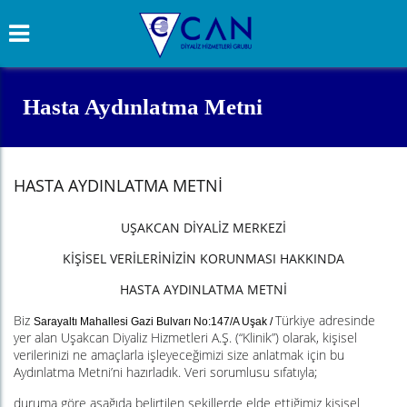
Hasta Aydınlatma Metni
HASTA AYDINLATMA METNI
UŞAKCAN DİYALİZ MERKEZİ
KİŞİSEL VERİLERİNİZİN KORUNMASI HAKKINDA
HASTA AYDINLATMA METNİ
Biz
Türkiye adresinde
Sarayaltı Mahallesi Gazi Bulvarı No:147/A Uşak /
yer alan Uşakcan Diyaliz Hizmetleri A.Ş. (“Klinik”) olarak, kişisel
verilerinizi ne amaçlarla işleyeceğimizi size anlatmak için bu
Aydınlatma Metni’ni hazırladık. Veri sorumlusu sıfatıyla;
duruma göre aşağıda belirtilen şekillerde elde ettiğimiz kişisel