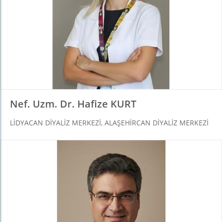
Nef. Uzm. Dr. Hafize KURT
LIDYACAN DIYALIZ MERKEZI, ALAŞEHIRCAN DIYALIZ MERKEZI