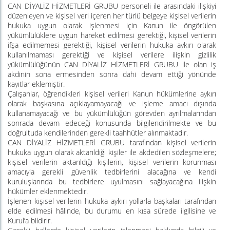
CAN DİYALİZ HİZMETLERİ GRUBU personeli ile arasındaki ilişkiyi
düzenleyen ve kişisel veri içeren
her
türlü belgeye kişisel verilerin
hukuka uygun olarak işlenmesi için
Kanun
ile öngörülen
yükümlülüklere uygun hareket edilmesi gerektiği, kişisel verilerin
ifşa edilmemesi gerektiği, kişisel verilerin hukuka aykırı olarak
kullanılmaması gerektiği ve kişisel verilere ilişkin gizlilik
yükümlülüğünün CAN DİYALİZ HİZMETLERİ GRUBU ile olan iş
akdinin sona ermesinden sonra dahi devam ettiği yönünde
kayıtlar eklemiştir.
Çalışanlar, öğrendikleri kişisel verileri Kanun hükümlerine aykırı
olarak başkasına açıklayamayacağı ve işleme amacı dışında
kullanamayacağı ve bu yükümlülüğün görevden ayrılmalarından
sonrada devam edeceği konusunda bilgilendirilmekte ve bu
doğrultuda kendilerinden gerekli taahhütler alınmaktadır.
CAN DİYALİZ HİZMETLERİ GRUBU tarafından kişisel verilerin
hukuka uygun olarak aktarıldığı kişiler ile akdedilen sözleşmelere;
kişisel verilerin aktarıldığı kişilerin, kişisel verilerin korunması
amacıyla gerekli güvenlik tedbirlerini alacağına ve kendi
kuruluşlarında bu tedbirlere uyulmasını sağlayacağına ilişkin
hükümler eklenmektedir.
İşlenen kişisel verilerin hukuka aykırı yollarla başkaları tarafından
elde edilmesi hâlinde, bu durumu en kısa sürede ilgilisine ve
Kurul’a bildirir.