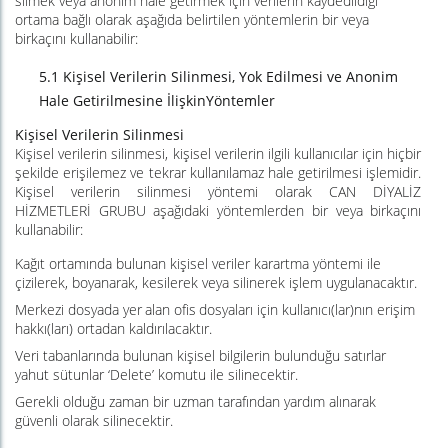
silmek veya anonim hale getirmek için verilerin kaydedildiği
ortama bağlı olarak aşağıda belirtilen yöntemlerin bir veya
birkaçını kullanabilir:
5.1 Kişisel Verilerin Silinmesi, Yok Edilmesi ve Anonim
Hale Getirilmesine İlişkinYöntemler
Kişisel Verilerin Silinmesi
Kişisel verilerin silinmesi, kişisel verilerin ilgili kullanıcılar için hiçbir
şekilde erişilemez ve tekrar kullanılamaz hale getirilmesi işlemidir.
Kişisel verilerin silinmesi yöntemi olarak CAN DİYALİZ
HİZMETLERİ GRUBU aşağıdaki yöntemlerden bir veya birkaçını
kullanabilir:
Kağıt ortamında bulunan kişisel veriler karartma yöntemi ile
çizilerek, boyanarak, kesilerek veya silinerek işlem uygulanacaktır.
Merkezi dosyada
yer
alan
ofis
dosyaları için kullanıcı(lar)nın erişim
hakkı(ları) ortadan kaldırılacaktır.
Veri tabanlarında bulunan kişisel bilgilerin bulunduğu satırlar
yahut sütunlar ‘Delete’ komutu ile silinecektir.
Gerekli olduğu zaman bir uzman tarafından yardım alınarak
güvenli olarak silinecektir.