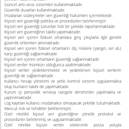
Güncel anti-virüs sistemleri kullanılmaktadır.
Güvenlik duvarları kullanılmaktadır.
İmzalanan sözleşmeler veri güvenliği hükümleri içermektedir.
Kişisel veri güvenliği politika ve prosedürleri belirlenmiştir.
Kişisel veri güvenliği sorunları hızlı bir şekilde raporlanmaktadır.
Kişisel veri güvenliğinin takibi yapılmaktadır.
Kişisel veri içeren fiziksel ortamlara giriş çıkışlarla ilgili gerekli
güvenlik önlemleri alınmaktadır.
Kişisel veri içeren fiziksel ortamların dış risklere (yangın, sel vb.)
karşı güvenliği sağlanmaktadır.
Kişisel veri içeren ortamların güvenliği sağlanmaktadır.
Kişisel veriler mümkün olduğunca azaltılmaktadır.
Kişisel veriler yedeklenmekte ve yedeklenen kişisel verilerin
güvenliği de sağlanmaktadır.
Kullanıcı hesap yönetimi ve yetki kontrol sistemi uygulanmakta
olup bunların takibi de yapılmaktadır.
Kurum içi periyodik ve/veya rastgele denetimler yapılmakta ve
yaptırılmaktadır.
Log kayıtları kullanıcı müdahalesi olmayacak şekilde tutulmaktadır
.
Mevcut risk ve tehditler belirlenmiştir.
Özel nitelikli kişisel veri güvenliğine yönelik protokol ve
prosedürler belirlenmiş ve uygulanmaktadır.
Özel nitelikli kişisel veriler elektronik posta yoluyla