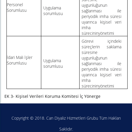
Personel
uygunluğunun
Uygulama
Sorumlusu
sağlanması ile
sorumlusu
periyodik imha süresi
uyarınca kişisel veri
imha
sürecininyönetimi
Görevi içindeki
süreçlerin saklama
süresine
İdari Mali İşler
uygunluğunun
Uygulama
Sorumlusu
sağlanması ile
sorumlusu
periyodik imha süresi
uyarınca kişisel veri
imha
sürecininyönetimi
EK 3- Kişisel Verileri Koruma Komitesi İç Yönerge
Copyright © 2018. Can Diyaliz Hizmetleri Grubu Tüm Hakları
Saklıdır.