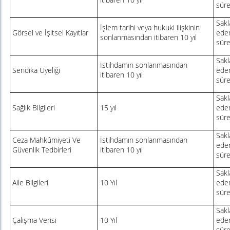
sür
Sakl
İşlem tarihi veya hukuki ilişkinin
Görsel ve İşitsel Kayıtlar
eden
sonlanmasından itibaren 10 yıl
sür
Sakl
İstihdamın sonlanmasından
Sendika Üyeliği
eden
itibaren 10 yıl
sür
Sakl
Sağlık Bilgileri
15 yıl
eden
sür
Sakl
Ceza Mahkûmiyeti Ve
İstihdamın sonlanmasından
eden
Güvenlik Tedbirleri
itibaren 10 yıl
sür
Sakl
Aile Bilgileri
10 Yıl
eden
sür
Sakl
Çalışma Verisi
10 Yıl
eden
sür