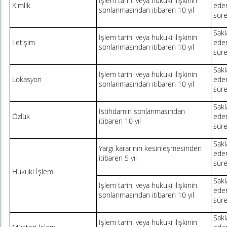
İşlem tarihi veya hukuki ilişkinin
Kimlik
eden
sonlanmasından itibaren 10 yıl
sür
Sakl
İşlem tarihi veya hukuki ilişkinin
İletişim
eden
sonlanmasından itibaren 10 yıl
sür
Sakl
İşlem tarihi veya hukuki ilişkinin
Lokasyon
eden
sonlanmasından itibaren 10 yıl
sür
Sakl
İstihdamın sonlanmasından
Özlük
eden
itibaren 10 yıl
sür
Sakl
Yargı kararının kesinleşmesinden
eden
itibaren 5 yıl
sür
Hukuki İşlem
Sakl
İşlem tarihi veya hukuki ilişkinin
eden
sonlanmasından itibaren 10 yıl
sür
Sakl
İşlem tarihi veya hukuki ilişkinin