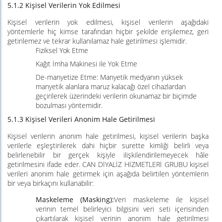
5.1.2 Kişisel Verilerin Yok Edilmesi
Kişisel verilerin yok edilmesi, kişisel verilerin aşağıdaki
yöntemlerle hiç kimse tarafından hiçbir şekilde erişilemez, geri
getirilemez ve tekrar kullanılamaz hale getirilmesi işlemidir.
Fiziksel
Yok
Etme
Kağıt İmha Makinesi ile Yok Etme
De-manyetize Etme: Manyetik medyanın yüksek
manyetik alanlara maruz kalacağı özel cihazlardan
geçirilerek üzerindeki verilerin okunamaz bir biçimde
bozulması yöntemidir.
5.1.3 Kişisel Verileri Anonim Hale Getirilmesi
Kişisel verilerin anonim hale getirilmesi, kişisel verilerin başka
verilerle eşleştirilerek dahi hiçbir surette kimliği belirli veya
belirlenebilir bir gerçek kişiyle ilişkilendirilemeyecek hâle
getirilmesini ifade eder. CAN DİYALİZ HİZMETLERİ GRUBU kişisel
verileri anonim hale getirmek için aşağıda belirtilen yöntemlerin
bir veya birkaçını kullanabilir:
Maskeleme (Masking):
Veri maskeleme ile kişisel
verinin temel belirleyici bilgisini veri seti içerisinden
çıkartılarak kişisel verinin anonim hale getirilmesi