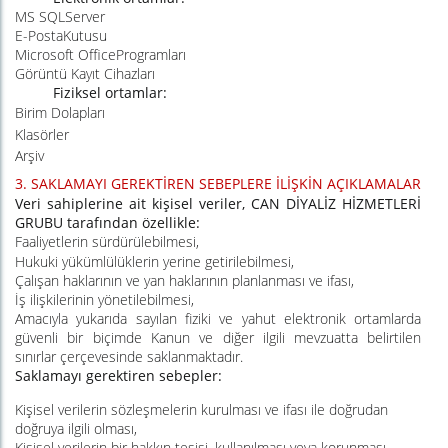
MS SQLServer
E-PostaKutusu
Microsoft OfficeProgramları
Görüntü Kayıt Cihazları
Fiziksel ortamlar:
Birim Dolapları
Klasörler
Arşiv
3.
SAKLAMAYI GEREKTİREN SEBEPLERE İLİŞKİN AÇIKLAMALAR
Veri sahiplerine ait kişisel veriler,
CAN DİYALİZ HİZMETLERİ
GRUBU
tarafından özellikle:
Faaliyetlerin sürdürülebilmesi,
Hukuki yükümlülüklerin yerine getirilebilmesi,
Çalışan haklarının ve yan haklarının planlanması ve ifası,
İş ilişkilerinin yönetilebilmesi,
Amacıyla yukarıda sayılan fiziki ve yahut elektronik ortamlarda
güvenli bir biçimde Kanun ve diğer ilgili mevzuatta belirtilen
sınırlar çerçevesinde saklanmaktadır.
Saklamayı gerektiren sebepler:
Kişisel verilerin sözleşmelerin kurulması ve ifası ile doğrudan
doğruya ilgili olması,
Kişisel verilerin bir hakkın tesisi, kullanılması veya korunması,