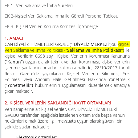
EK 1- Veri Saklama ve İmha Süreleri
EK 2-Kişisel Veri Saklama, İmha ile Görevli Personel Tablosu
EK 3- Kişisel Verileri Koruma Komitesi İç Yönerge
1.
AMACI
CAN DİYALİZ HİZMETLERİ GRUBU
(“
DİYALİZ
MERKEZİ”)
bu
Kişisel
Veri Saklama ve İmha Politikası
(“Saklama ve İmha Politikası”)
ile
kişisel verilerin 6698 sayılı Kişisel Verilerin Korunması Kanununa
(“Kanun”)
uygun olarak teknik ve idari korunması, kişisel verilerin
işlenme şartlarının ortadan kalkması halinde, 28/10/2017 tarihli
Resmi Gazete’de yayımlanan Kişisel Verilerin Silinmesi, Yok
Edilmesi veya Anonim Hale Getirilmesi Hakkında Yönetmelik
(“Yönetmelik”)
hükümlerinin uygulamasını düzenlemek amacıyla
çıkarılmaktadır.
2.
KİŞİSEL VERİLERİN SAKLANDIĞI KAYIT ORTAMLARI
Veri sahiplerine ait kişisel veriler, CAN DİYALİZ HİZMETLERİ
GRUBU tarafından aşağıdaki listelenen ortamlarda başta Kanun
hükümleri olmak üzere ilgili mevzuata uygun olarak güvenli bir
şekilde saklanmaktadır:
Elektronik ortamlar: