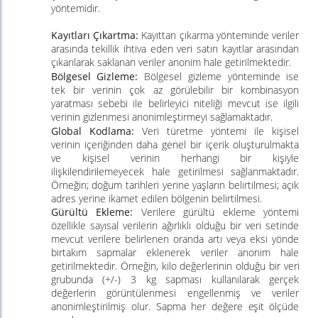
yöntemidir.
Kayıtları Çıkartma:
Kayıttan çıkarma yönteminde veriler
arasında tekillik ihtiva eden veri satırı kayıtlar arasından
çıkarılarak saklanan veriler anonim hale getirilmektedir.
Bölgesel Gizleme:
Bölgesel gizleme yönteminde ise
tek bir verinin çok az görülebilir bir kombinasyon
yaratması sebebi ile belirleyici niteliği mevcut ise ilgili
verinin gizlenmesi anonimleştirmeyi sağlamaktadır.
Global Kodlama:
Veri türetme yöntemi ile kişisel
verinin içeriğinden daha genel bir içerik oluşturulmakta
ve kişisel verinin herhangi bir kişiyle
ilişkilendirilemeyecek hale getirilmesi sağlanmaktadır.
Örneğin; doğum tarihleri yerine yaşların belirtilmesi; açık
adres yerine ikamet edilen bölgenin belirtilmesi.
Gürültü Ekleme:
Verilere gürültü ekleme yöntemi
özellikle sayısal verilerin ağırlıklı olduğu bir veri setinde
mevcut verilere belirlenen oranda artı veya eksi yönde
birtakım sapmalar eklenerek veriler anonim hale
getirilmektedir. Örneğin, kilo değerlerinin olduğu bir
veri
grubunda (+/-) 3
kg
sapması kullanılarak gerçek
değerlerin görüntülenmesi engellenmiş ve veriler
anonimleştirilmiş olur. Sapma
her
değere
eşit
ölçüde