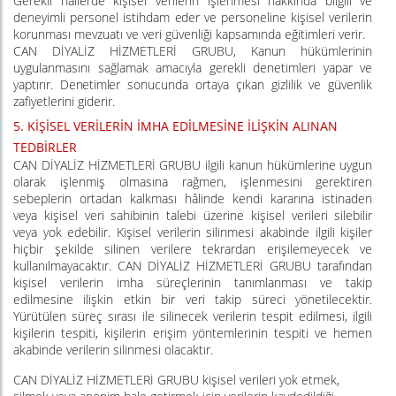
Gerekli hallerde kişisel verilerin işlenmesi hakkında bilgili ve
deneyimli personel istihdam
eder
ve personeline kişisel verilerin
korunması mevzuatı ve veri güvenliği kapsamında eğitimleri verir.
CAN DİYALİZ HİZMETLERİ GRUBU, Kanun hükümlerinin
uygulanmasını sağlamak amacıyla gerekli denetimleri yapar ve
yaptırır.
Denetimler
sonucunda ortaya çıkan gizlilik ve güvenlik
zafiyetlerini giderir.
5.
KİŞİSEL VERİLERİN İMHA EDİLMESİNE İLİŞKİN ALINAN
TEDBİRLER
CAN DİYALİZ HİZMETLERİ GRUBU ilgili kanun hükümlerine uygun
olarak işlenmiş olmasına rağmen, işlenmesini gerektiren
sebeplerin ortadan kalkması hâlinde kendi kararına istinaden
veya kişisel veri sahibinin talebi üzerine kişisel verileri silebilir
veya yok edebilir. Kişisel verilerin silinmesi akabinde ilgili kişiler
hiçbir şekilde silinen verilere tekrardan erişilemeyecek ve
kullanılmayacaktır. CAN DİYALİZ HİZMETLERİ GRUBU tarafından
kişisel verilerin imha süreçlerinin tanımlanması ve takip
edilmesine ilişkin etkin bir veri takip süreci yönetilecektir.
Yürütülen süreç sırası ile silinecek verilerin tespit edilmesi, ilgili
kişilerin tespiti, kişilerin erişim yöntemlerinin tespiti ve hemen
akabinde verilerin silinmesi olacaktır.
CAN DİYALİZ HİZMETLERİ GRUBU kişisel verileri yok etmek,