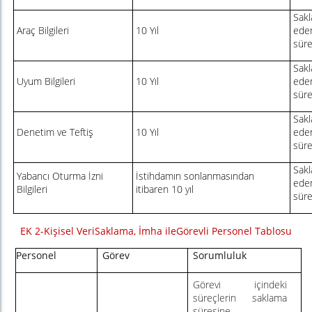
Sakl
Araç Bilgileri
10 Yıl
eden
sür
Sakl
Uyum Bilgileri
10 Yıl
eden
sür
Sakl
Denetim ve Teftiş
10 Yıl
eden
sür
Sakl
Yabancı Oturma İzni
İstihdamın sonlanmasından
eden
Bilgileri
itibaren 10 yıl
sür
EK 2-Kişisel
VeriSaklama
,
İmha ileGörevli Personel Tablosu
Personel
Görev
Sorumluluk
Görevi içindeki
süreçlerin saklama
süresine