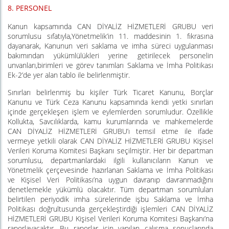
8.
PERSONEL
Kanun kapsamında CAN DİYALİZ HİZMETLERİ GRUBU veri
sorumlusu sıfatıyla,Yönetmelik’in 11. maddesinin 1. fıkrasına
dayanarak, Kanunun veri saklama ve imha süreci uygulanması
bakımından yükümlülükleri yerine getirilecek personelin
unvanları,birimleri ve görev tanımları Saklama ve İmha Politikası
Ek-2’de yer alan tablo ile belirlenmiştir.
Sınırları belirlenmiş bu kişiler Türk Ticaret Kanunu, Borçlar
Kanunu ve Türk Ceza Kanunu kapsamında kendi yetki sınırları
içinde gerçekleşen işlem ve eylemlerden sorumludur. Özellikle
Kollukta, Savcılıklarda, kamu kurumlarında ve mahkemelerde
CAN DİYALİZ HİZMETLERİ GRUBU’ı temsil etme ile ifade
vermeye yetkili olarak CAN DİYALİZ HİZMETLERİ GRUBU Kişisel
Verileri Koruma Komitesi Başkanı seçilmiştir. Her bir departman
sorumlusu, departmanlardaki ilgili kullanıcıların Kanun ve
Yönetmelik çerçevesinde hazırlanan Saklama ve İmha Politikası
ve Kişisel Veri Politikası’na uygun davranıp davranmadığını
denetlemekle yükümlü olacaktır. Tüm departman sorumluları
belirtilen periyodik imha sürelerinde işbu Saklama ve İmha
Politikası doğrultusunda gerçekleştirdiği işlemleri CAN DİYALİZ
HİZMETLERİ GRUBU Kişisel Verileri Koruma Komitesi Başkanı’na
raporlayacaktır. Bu raporlar için yapılan çalışma sonuçlarında