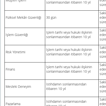
Müşteri İşlem
eden
sonlanmasından itibaren 10 yıl
sür
Sakl
Fiziksel Mekân Güvenliği
30 gün
eden
sür
Sakl
İşlem tarihi veya hukuki ilişkinin
İşlem Güvenliği
eden
sonlanmasından itibaren 10 yıl
sür
Sakl
İşlem tarihi veya hukuki ilişkinin
Risk Yönetimi
eden
sonlanmasından itibaren 10 yıl
sür
Sakl
İşlem tarihi veya hukuki ilişkinin
Finans
eden
sonlanmasından itibaren 10 yıl
sür
Sakl
İstihdamın sonlanmasından
Mesleki Deneyim
eden
itibaren 10 yıl
sür
Sakl
İstihdamın sonlanmasından
Pazarlama
eden
itibaren 10 yıl