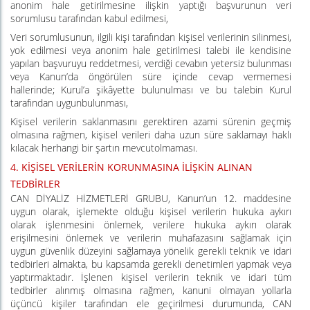
anonim hale getirilmesine ilişkin yaptığı başvurunun veri
sorumlusu tarafından kabul edilmesi,
Veri sorumlusunun, ilgili kişi tarafından kişisel verilerinin silinmesi,
yok edilmesi veya anonim hale getirilmesi talebi ile kendisine
yapılan başvuruyu reddetmesi, verdiği cevabın yetersiz bulunması
veya Kanun’da öngörülen süre içinde cevap vermemesi
hallerinde; Kurul’a şikâyette bulunulması ve bu talebin Kurul
tarafından uygunbulunması,
Kişisel verilerin saklanmasını gerektiren azami sürenin geçmiş
olmasına rağmen, kişisel verileri daha uzun süre saklamayı haklı
kılacak herhangi bir şartın mevcutolmaması.
4.
KİŞİSEL VERİLERİN KORUNMASINA İLİŞKİN ALINAN
TEDBİRLER
CAN DİYALİZ HİZMETLERİ GRUBU, Kanun’un 12. maddesine
uygun olarak, işlemekte olduğu kişisel verilerin hukuka aykırı
olarak işlenmesini önlemek, verilere hukuka aykırı olarak
erişilmesini önlemek ve verilerin muhafazasını sağlamak için
uygun güvenlik düzeyini sağlamaya yönelik gerekli teknik ve idari
tedbirleri almakta, bu kapsamda gerekli denetimleri yapmak veya
yaptırmaktadır. İşlenen kişisel verilerin teknik ve idari tüm
tedbirler alınmış olmasına rağmen, kanuni olmayan yollarla
üçüncü kişiler tarafından ele geçirilmesi durumunda, CAN