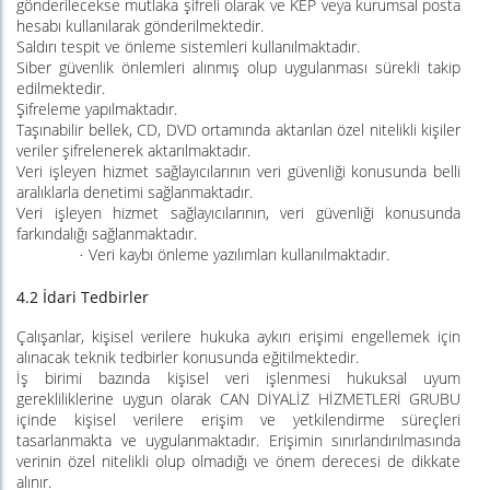
gönderilecekse mutlaka şifreli olarak ve KEP veya kurumsal posta
hesabı kullanılarak gönderilmektedir.
Saldırı tespit ve önleme sistemleri kullanılmaktadır.
Siber güvenlik önlemleri alınmış olup uygulanması sürekli takip
edilmektedir.
Şifreleme yapılmaktadır.
Taşınabilir bellek, CD, DVD ortamında aktarılan özel nitelikli kişiler
veriler şifrelenerek aktarılmaktadır.
Veri işleyen hizmet sağlayıcılarının veri güvenliği konusunda belli
aralıklarla denetimi sağlanmaktadır.
Veri işleyen hizmet sağlayıcılarının, veri güvenliği konusunda
farkındalığı sağlanmaktadır.
Veri kaybı önleme yazılımları kullanılmaktadır.
·
4.2 İdari Tedbirler
Çalışanlar, kişisel verilere hukuka aykırı erişimi engellemek için
alınacak teknik tedbirler konusunda eğitilmektedir.
İş birimi bazında kişisel veri işlenmesi hukuksal uyum
gerekliliklerine uygun olarak CAN DİYALİZ HİZMETLERİ GRUBU
içinde kişisel verilere erişim ve yetkilendirme süreçleri
tasarlanmakta ve uygulanmaktadır. Erişimin sınırlandırılmasında
verinin özel nitelikli olup olmadığı ve önem derecesi de dikkate
alınır.