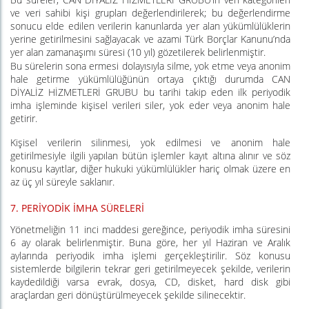
ve veri sahibi kişi grupları değerlendirilerek; bu değerlendirme
sonucu elde edilen verilerin kanunlarda yer alan yükümlülüklerin
yerine getirilmesini sağlayacak ve azami Türk Borçlar Kanunu’nda
yer alan zamanaşımı süresi (10 yıl) gözetilerek belirlenmiştir.
Bu sürelerin sona ermesi dolayısıyla silme, yok etme veya anonim
hale getirme yükümlülüğünün ortaya çıktığı durumda CAN
DİYALİZ HİZMETLERİ GRUBU bu tarihi takip eden ilk periyodik
imha işleminde kişisel verileri siler, yok eder veya anonim hale
getirir.
Kişisel verilerin silinmesi, yok edilmesi ve anonim hale
getirilmesiyle ilgili yapılan bütün işlemler kayıt altına alınır ve söz
konusu kayıtlar, diğer hukuki yükümlülükler hariç olmak üzere en
az üç yıl süreyle saklanır.
7.
PERİYODİK İMHA SÜRELERİ
Yönetmeliğin 11 inci maddesi gereğince, periyodik imha süresini
6 ay olarak belirlenmiştir. Buna göre, her yıl Haziran ve Aralık
aylarında periyodik imha işlemi gerçekleştirilir. Söz konusu
sistemlerde bilgilerin tekrar geri getirilmeyecek şekilde, verilerin
kaydedildiği varsa evrak, dosya, CD, disket, hard disk gibi
araçlardan geri dönüştürülmeyecek şekilde silinecektir.