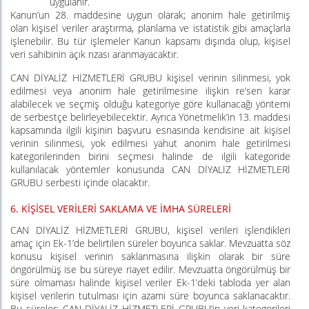
uygulanır.
Kanun’un 28. maddesine uygun olarak; anonim hale getirilmiş
olan kişisel veriler araştırma, planlama ve istatistik gibi amaçlarla
işlenebilir. Bu tür işlemeler Kanun kapsamı dışında olup, kişisel
veri sahibinin açık rızası aranmayacaktır.
CAN DİYALİZ HİZMETLERİ GRUBU kişisel verinin silinmesi, yok
edilmesi veya anonim hale getirilmesine ilişkin re’sen karar
alabilecek ve seçmiş olduğu kategoriye göre kullanacağı yöntemi
de serbestçe belirleyebilecektir. Ayrıca Yönetmelik’in 13. maddesi
kapsamında ilgili kişinin başvuru esnasında kendisine ait kişisel
verinin silinmesi, yok edilmesi yahut anonim hale getirilmesi
kategorilerinden birini seçmesi halinde de ilgili kategoride
kullanılacak yöntemler konusunda CAN DİYALİZ HİZMETLERİ
GRUBU serbesti içinde olacaktır.
6.
KİŞİSEL VERİLERİ SAKLAMA VE İMHA SÜRELERİ
CAN DİYALİZ HİZMETLERİ GRUBU, kişisel verileri işlendikleri
amaç için Ek-1’de belirtilen süreler boyunca saklar. Mevzuatta söz
konusu kişisel verinin saklanmasına ilişkin olarak bir süre
öngörülmüş ise bu süreye riayet edilir. Mevzuatta öngörülmüş bir
süre olmaması halinde kişisel veriler Ek-1’deki tabloda yer alan
kişisel verilerin tutulması için azami süre boyunca saklanacaktır.
Bu süreler; CAN DİYALİZ HİZMETLERİ GRUBU’in veri kategorileri