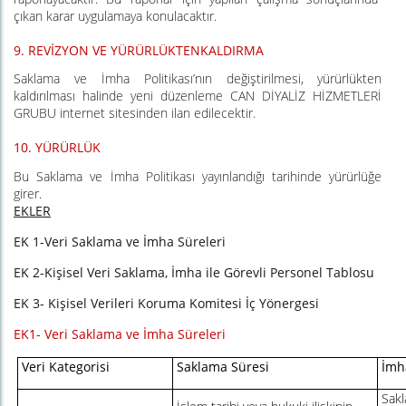
çıkan karar uygulamaya konulacaktır.
9.
REVİZYON VE YÜRÜRLÜKTENKALDIRMA
Saklama ve İmha Politikası’nın değiştirilmesi, yürürlükten
kaldırılması halinde yeni düzenleme CAN DİYALİZ HİZMETLERİ
GRUBU internet sitesinden ilan edilecektir.
10.
YÜRÜRLÜK
Bu Saklama ve İmha Politikası yayınlandığı tarihinde yürürlüğe
girer.
EKLER
EK 1-Veri Saklama ve İmha Süreleri
EK 2-Kişisel Veri Saklama, İmha ile Görevli Personel Tablosu
EK 3- Kişisel Verileri Koruma Komitesi İç Yönergesi
EK1- Veri Saklama ve İmha Süreleri
Veri Kategorisi
Saklama Süresi
İmh
Sakl