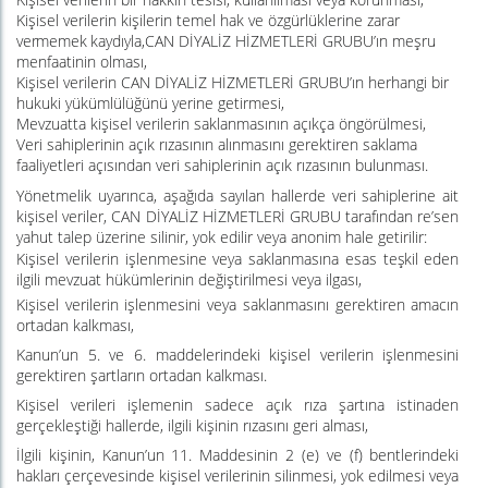
Kişisel verilerin kişilerin temel hak ve özgürlüklerine zarar
vermemek
kaydıyla,CAN DİYALİZ HİZMETLERİ GRUBU’ın meşru
menfaatinin olması,
Kişisel verilerin CAN DİYALİZ HİZMETLERİ GRUBU’ın herhangi bir
hukuki yükümlülüğünü yerine getirmesi,
Mevzuatta kişisel verilerin saklanmasının açıkça öngörülmesi,
Veri sahiplerinin açık rızasının alınmasını gerektiren saklama
faaliyetleri açısından veri sahiplerinin açık rızasının bulunması.
Yönetmelik uyarınca, aşağıda sayılan hallerde veri sahiplerine ait
kişisel veriler, CAN DİYALİZ HİZMETLERİ GRUBU tarafından re’sen
yahut talep üzerine silinir, yok edilir veya anonim hale getirilir:
Kişisel verilerin işlenmesine veya saklanmasına esas
teşkil
eden
ilgili mevzuat hükümlerinin değiştirilmesi veya ilgası,
Kişisel verilerin işlenmesini veya saklanmasını gerektiren amacın
ortadan kalkması,
Kanun’un 5. ve 6. maddelerindeki kişisel verilerin işlenmesini
gerektiren şartların ortadan kalkması.
Kişisel verileri işlemenin sadece açık rıza şartına istinaden
gerçekleştiği hallerde, ilgili kişinin rızasını geri alması,
İlgili kişinin, Kanun’un 11. Maddesinin 2 (e) ve (f) bentlerindeki
hakları çerçevesinde kişisel verilerinin silinmesi, yok edilmesi veya