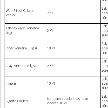
Sakl
Web Sitesi Kullanım
2 Yıl
eden
Verileri
sür
Sakl
Talep/Şikayet Yönetimi
2 Yıl
eden
Bilgisi
sür
Sakl
İtibar Yönetimi Bilgisi
10 Yıl
eden
sür
Sakl
Olay Yönetimi Bilgisi
2 Yıl
eden
sür
Sakl
İmzalar
10 Yıl
eden
sür
Sakl
İstihdamın sonlanmasından
Sigorta Bilgileri
eden
itibaren 10 yıl
sür