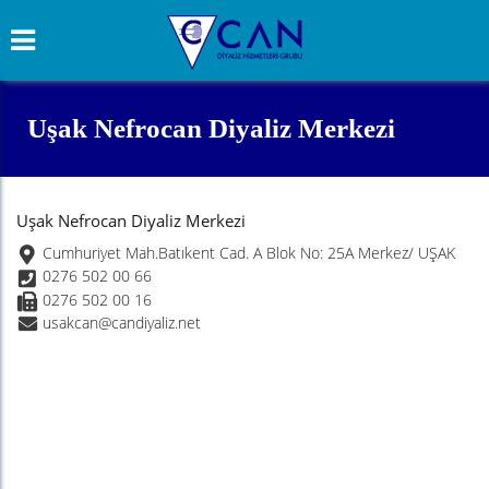
Uşak Nefrocan Diyaliz Merkezi
Uşak Nefrocan Diyaliz Merkezi
Cumhuriyet Mah.Batıkent Cad. A Blok No: 25A Merkez/ UŞAK
0276 502 00 66
0276 502 00 16
usakcan@candiyaliz.net