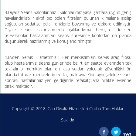
3.Diyaliz Seans Salonlarımız : Salonlarımız yasal şartlara uygun geniş
havalandırılabilir aktif bio polen filtreleri bulunan klimalarla ısıtılıp
soğutulan sedatize edici renklerle boyanmış ve dekore edilmiştir.
Diyaliz seans salonlarımızda ışıklandırma hemşire deskleri
televizyonlar hastalarımızın seans süresince konforları ön planda
düşünülerek hazırlanmış ve konuşlandırılmıştır.
4.Evden Servis Hizmetimiz : Her merkezimizin servis araç filosu
olup hastalarımızı seans günlerinde belirtilen saatte evlerinden tek
tek alınıp mümkün olan en kısa yoldan yolculuk güvenliğini ön
planda tutarak merkezlerimize taşımaktayız. Yine aynı şekilde seans
sonrası hastalarımız yeri geldiğinde refakatçılarla birlikte evlerine
bırakılmaktadır.
Copyright © 2018. Can Diyaliz Hizmetleri Grubu Tüm Hakları
Saklıdır.