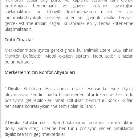
performans hemodinami ve güvenli kullanım avantajları
sağlamaktadır- ve bibag® -kontaminasyon riskini en aza
indirirmikrobiyolojik üremeyi önler ve güvenli diyaliz tedavisi
gerçekleştirme imkanı sağlar- kullanılarak en iyi tedavi kriterlerine
ulaşılmaktadır.
Tıbbi Cihazlar
Merkezlerimizde ayrıca gerektiğinde kullanılmak üzere EKG cihazı
Monitör Defiblatör Mobil oksijen sistemi Nebulizatör cihazları
bulunmaktadır.
Merkezlerimizin Konfor Altyapıları
1.Diyaliz Koltukları: Hastalarımız diyaliz esnasında evde diyaliz
oluyorcasına kendini hasta hissetmeden oturdukları ve her türlü
pozisyona getirebildikleri rahat koltuklar mevcuttur. Koltuk kılıfları
her seans sonrası yıkanır ve temiz olan kullanılır.
2.Diyaliz Yataklarımız : Bazı hastalarımız postural zorunluluktan
dolayı yada isteği üzerine her türlü pozisyon verilen yataklarda
diyaliz seansını geçirmektedirler.