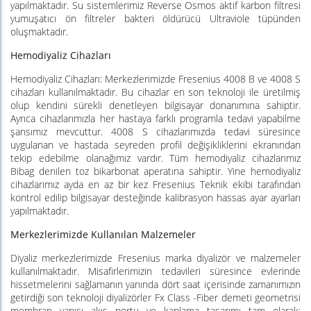
yapılmaktadır. Su sistemlerimiz Reverse Osmos aktif karbon filtresi
yumuşatıcı ön filtreler bakteri öldürücü Ultraviole tüpünden
oluşmaktadır.
Hemodiyaliz Cihazları
Hemodiyaliz Cihazları: Merkezlerimizde Fresenius 4008 B ve 4008 S
cihazları kullanılmaktadır. Bu cihazlar en son teknoloji ile üretilmiş
olup kendini sürekli denetleyen bilgisayar donanımına sahiptir.
Ayrıca cihazlarımızla her hastaya farklı programla tedavi yapabilme
şansımız mevcuttur. 4008 S cihazlarımızda tedavi süresince
uygulanan ve hastada seyreden profil değişikliklerini ekranından
tekip edebilme olanağımız vardır. Tüm hemodiyaliz cihazlarımız
Bibag denilen toz bikarbonat aperatına sahiptir. Yine hemodiyaliz
cihazlarımız ayda en az bir kez Fresenius Teknik ekibi tarafından
kontrol edilip bilgisayar desteğinde kalibrasyon hassas ayar ayarları
yapılmaktadır.
Merkezlerimizde Kullanılan Malzemeler
Diyaliz merkezlerimizde Fresenius marka diyalizör ve malzemeler
kullanılmaktadır. Misafirlerimizin tedavileri süresince evlerinde
hissetmelerini sağlamanın yanında dört saat içerisinde zamanımızın
getirdiği son teknoloji diyalizörler Fx Class -Fiber demeti geometrisi
membran yapısı akış portu ve kaplama tasarımı tam olarak;